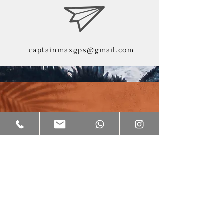
captainmaxgps@gmail.com
+593999104610
+593992158845